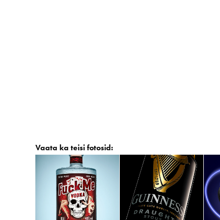
Vaata ka teisi fotosid:
Apricot Vodka
Guiness