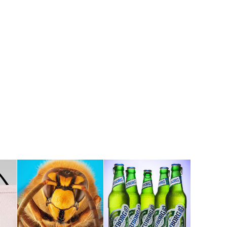
n)
Makrofotod
Tuborg Green