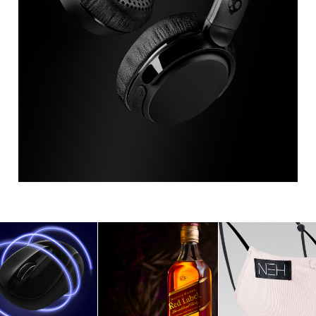
Johnnie Walker 
Hiir
Red Label 
Mask (NEH Disai
reklaamfoto